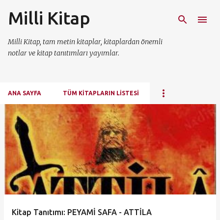
Milli Kitap
Ana içeriğe atla
Milli Kitap, tam metin kitaplar, kitaplardan önemli
notlar ve kitap tanıtımları yayımlar.
ANA SAYFA
TÜM KITAPLARIN LISTESI
K
a
y
ı
t
l
a
Kitap Tanıtımı: PEYAMİ SAFA - ATTİLA
r