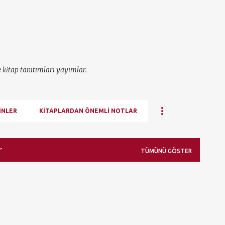
Ana içeriğe atla
e kitap tanıtımları yayımlar.
INLER
KITAPLARDAN ÖNEMLI NOTLAR
r
TÜMÜNÜ GÖSTER