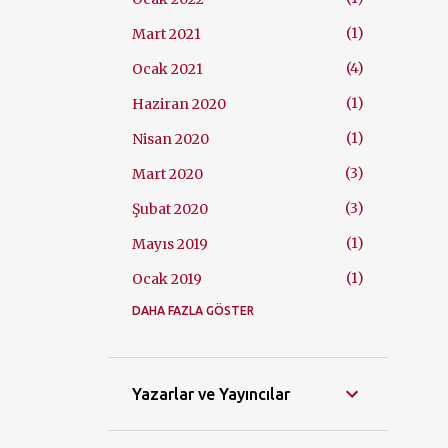
1
Mart 2021
4
Ocak 2021
1
Haziran 2020
1
Nisan 2020
3
Mart 2020
3
Şubat 2020
1
Mayıs 2019
1
Ocak 2019
DAHA FAZLA GÖSTER
6
Ağustos 2018
4
Temmuz 2018
3
Haziran 2018
Yazarlar ve Yayıncılar
1
Kasım 2017