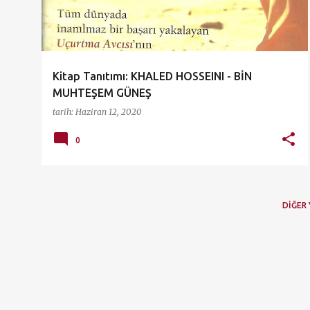
ı
t
l
a
Kitap Tanıtımı: KHALED HOSSEINI - BİN
r
MUHTEŞEM GÜNEŞ
tarih:
Haziran 12, 2020
0
DIĞER 