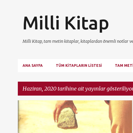
Milli Kitap
Milli Kitap, tam metin kitaplar, kitaplardan önemli notlar v
ANA SAYFA
TÜM KITAPLARIN LISTESI
TAM MET
Haziran, 2020 tarihine ait yayınlar gösteriliyo
K
EVERESTYAYINLARI
KHALED HOSSEINI
KITAP TANITIMI
a
y