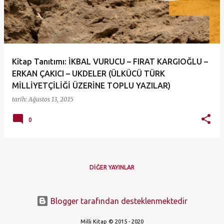
ı
t
l
a
Kitap Tanıtımı: İKBAL VURUCU – FIRAT KARGIOĞLU –
r
ERKAN ÇAKICI – UKDELER (ÜLKÜCÜ TÜRK
MİLLİYETÇİLİĞİ ÜZERİNE TOPLU YAZILAR)
tarih:
Ağustos 13, 2015
0
DIĞER YAYINLAR
Blogger tarafından desteklenmektedir
Milli Kitap © 2015 - 2020