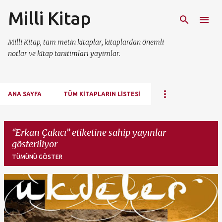
Milli Kitap
Ana içeriğe atla
Milli Kitap, tam metin kitaplar, kitaplardan önemli
notlar ve kitap tanıtımları yayımlar.
ANA SAYFA
TÜM KITAPLARIN LISTESI
Erkan Çakıcı
etiketine sahip yayınlar
gösteriliyor
TÜMÜNÜ GÖSTER
K
a
y