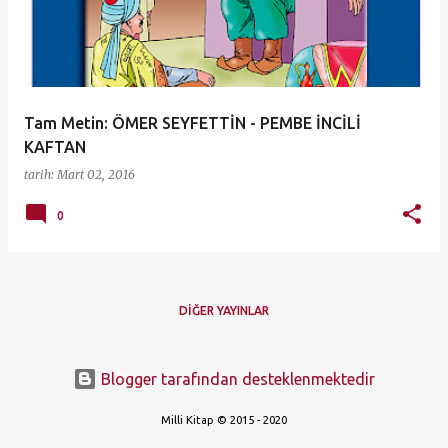
ı
t
l
a
Tam Metin: ÖMER SEYFETTİN - PEMBE İNCİLİ
r
KAFTAN
tarih:
Mart 02, 2016
0
DIĞER YAYINLAR
Blogger tarafından desteklenmektedir
Milli Kitap © 2015 - 2020