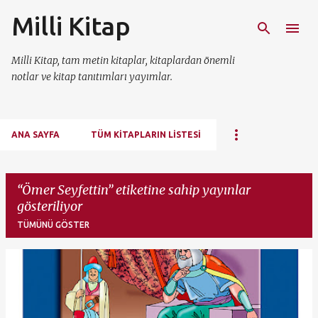
Milli Kitap
Ana içeriğe atla
Milli Kitap, tam metin kitaplar, kitaplardan önemli
notlar ve kitap tanıtımları yayımlar.
ANA SAYFA
TÜM KITAPLARIN LISTESI
Ömer Seyfettin
etiketine sahip yayınlar
gösteriliyor
TÜMÜNÜ GÖSTER
K
a
y