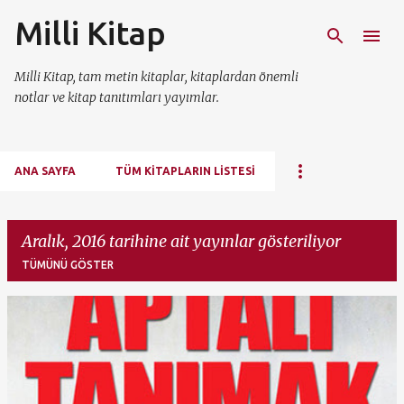
Milli Kitap
Ana içeriğe atla
Milli Kitap, tam metin kitaplar, kitaplardan önemli
notlar ve kitap tanıtımları yayımlar.
ANA SAYFA
TÜM KITAPLARIN LISTESI
Aralık, 2016 tarihine ait yayınlar gösteriliyor
TÜMÜNÜ GÖSTER
K
a
y
ı