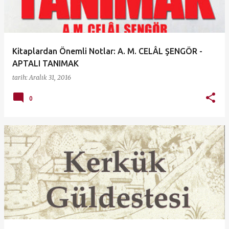
t
l
a
Kitaplardan Önemli Notlar: A. M. CELÂL ŞENGÖR -
r
APTALI TANIMAK
tarih:
Aralık 31, 2016
0