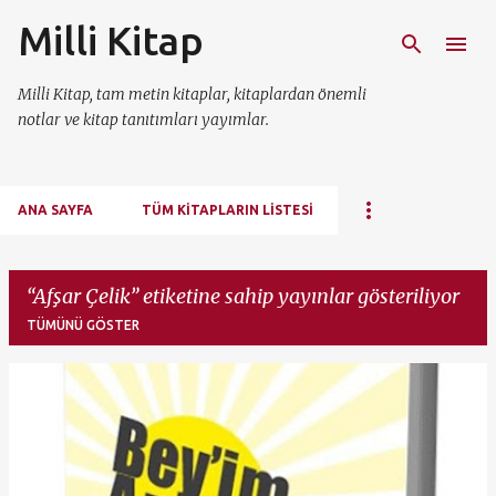
Milli Kitap
Ana içeriğe atla
Milli Kitap, tam metin kitaplar, kitaplardan önemli
notlar ve kitap tanıtımları yayımlar.
ANA SAYFA
TÜM KITAPLARIN LISTESI
Afşar Çelik
etiketine sahip yayınlar gösteriliyor
TÜMÜNÜ GÖSTER
K
a
y
ı