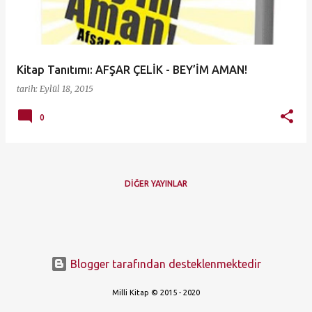
t
l
a
Kitap Tanıtımı: AFŞAR ÇELİK - BEY’İM AMAN!
r
tarih:
Eylül 18, 2015
0
DIĞER YAYINLAR
Blogger tarafından desteklenmektedir
Milli Kitap © 2015 - 2020