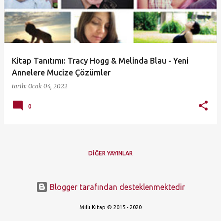
ı
t
l
a
Kitap Tanıtımı: Tracy Hogg & Melinda Blau - Yeni
r
Annelere Mucize Çözümler
tarih:
Ocak 04, 2022
0
DIĞER YAYINLAR
Blogger tarafından desteklenmektedir
Milli Kitap © 2015 - 2020