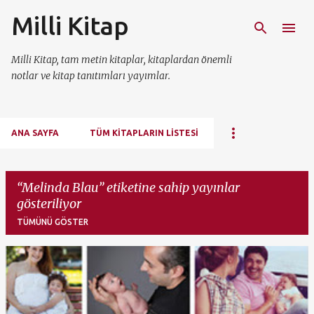
Milli Kitap
Ana içeriğe atla
Milli Kitap, tam metin kitaplar, kitaplardan önemli
notlar ve kitap tanıtımları yayımlar.
ANA SAYFA
TÜM KITAPLARIN LISTESI
Melinda Blau
etiketine sahip yayınlar
gösteriliyor
TÜMÜNÜ GÖSTER
K
a
y