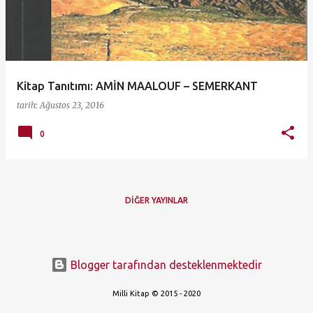
ı
t
l
a
Kitap Tanıtımı: AMİN MAALOUF – SEMERKANT
r
tarih:
Ağustos 23, 2016
0
DIĞER YAYINLAR
Blogger tarafından desteklenmektedir
Milli Kitap © 2015 - 2020