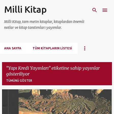
Milli Kitap
Ana içeriğe atla
Milli Kitap, tam metin kitaplar, kitaplardan önemli
notlar ve kitap tanıtımları yayımlar.
ANA SAYFA
TÜM KITAPLARIN LISTESI
Yapı Kredi Yayınları
etiketine sahip yayınlar
gösteriliyor
TÜMÜNÜ GÖSTER
K
a
y