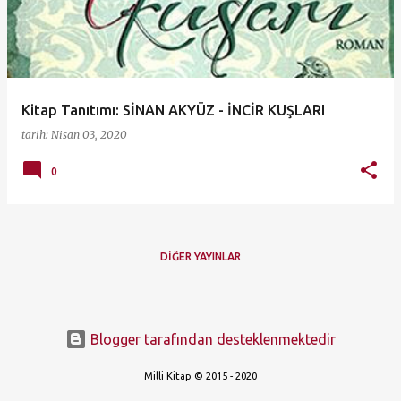
ı
t
l
a
Kitap Tanıtımı: SİNAN AKYÜZ - İNCİR KUŞLARI
r
tarih:
Nisan 03, 2020
0
DIĞER YAYINLAR
Blogger tarafından desteklenmektedir
Milli Kitap © 2015 - 2020