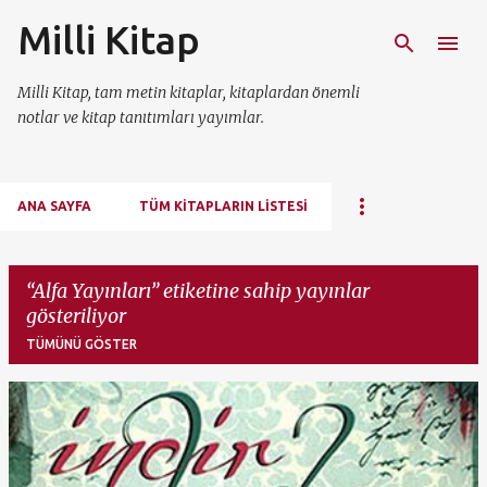
Milli Kitap
Ana içeriğe atla
Milli Kitap, tam metin kitaplar, kitaplardan önemli
notlar ve kitap tanıtımları yayımlar.
ANA SAYFA
TÜM KITAPLARIN LISTESI
Alfa Yayınları
etiketine sahip yayınlar
gösteriliyor
TÜMÜNÜ GÖSTER
K
a
y