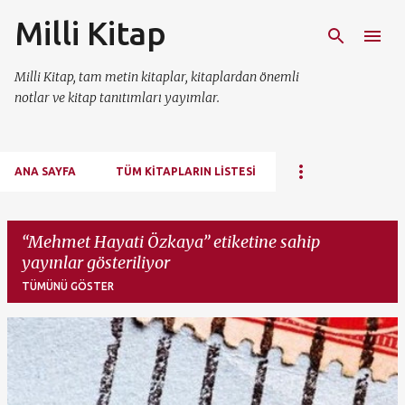
Milli Kitap
Ana içeriğe atla
Milli Kitap, tam metin kitaplar, kitaplardan önemli
notlar ve kitap tanıtımları yayımlar.
ANA SAYFA
TÜM KITAPLARIN LISTESI
Mehmet Hayati Özkaya
etiketine sahip
yayınlar gösteriliyor
TÜMÜNÜ GÖSTER
K
a
y