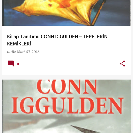
ı
t
l
a
Kitap Tanıtımı: CONN IGGULDEN – TEPELERİN
r
KEMİKLERİ
tarih:
Mart 07, 2016
0