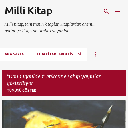
Milli Kitap
Ana içeriğe atla
Milli Kitap, tam metin kitaplar, kitaplardan önemli
notlar ve kitap tanıtımları yayımlar.
ANA SAYFA
TÜM KITAPLARIN LISTESI
Conn Iggulden
etiketine sahip yayınlar
gösteriliyor
TÜMÜNÜ GÖSTER
K
a
y