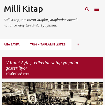
Milli Kitap
Ana içeriğe atla
Milli Kitap, tam metin kitaplar, kitaplardan önemli
notlar ve kitap tanıtımları yayımlar.
ANA SAYFA
TÜM KITAPLARIN LISTESI
Ahmet Aytaç
etiketine sahip yayınlar
gösteriliyor
TÜMÜNÜ GÖSTER
K
a
y