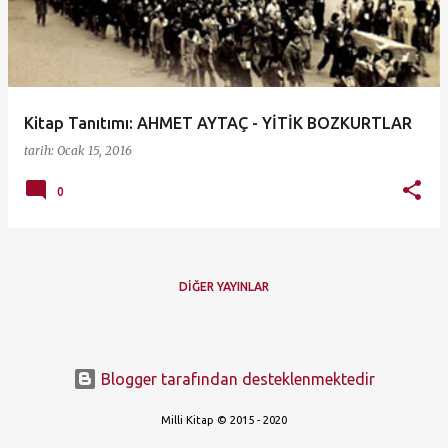
ı
t
l
a
Kitap Tanıtımı: AHMET AYTAÇ - YİTİK BOZKURTLAR
r
tarih:
Ocak 15, 2016
0
DIĞER YAYINLAR
Blogger tarafından desteklenmektedir
Milli Kitap © 2015 - 2020