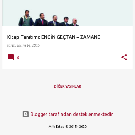
ı
t
l
a
Kitap Tanıtımı: ENGİN GEÇTAN – ZAMANE
r
tarih:
Ekim 14, 2015
0
DIĞER YAYINLAR
Blogger tarafından desteklenmektedir
Milli Kitap © 2015 - 2020