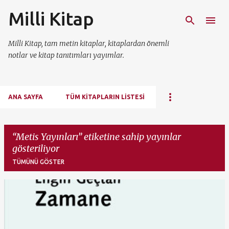
Milli Kitap
Ana içeriğe atla
Milli Kitap, tam metin kitaplar, kitaplardan önemli
notlar ve kitap tanıtımları yayımlar.
ANA SAYFA
TÜM KITAPLARIN LISTESI
Metis Yayınları
etiketine sahip yayınlar
gösteriliyor
TÜMÜNÜ GÖSTER
K
a
y