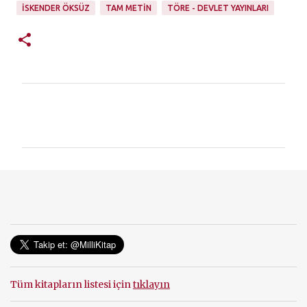
İSKENDER ÖKSÜZ
TAM METIN
TÖRE - DEVLET YAYINLARI
Y
o
r
u
m
l
a
r
Tüm kitapların listesi için
tıklayın