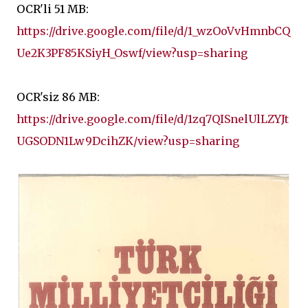
OCR'li 51 MB:
https://drive.google.com/file/d/1_wzOoVvHmnbCQ
Ue2K3PF85KSiyH_Oswf/view?usp=sharing
OCR'siz 86 MB:
https://drive.google.com/file/d/1zq7QISnelUlLZYJt
UGSODN1Lw9DcihZK/view?usp=sharing